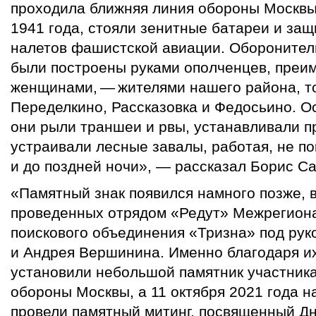
проходила ближняя линия обороны Москвы
1941 года, стояли зенитные батареи и за
налетов фашистской авиации. Оборонител
были построены руками ополченцев, преи
женщинами, — жителями нашего района, т
Переделкино, Рассказовка и Федосьино. О
они рыли траншеи и рвы, устанавливали п
устраивали лесные завалы, работая, не пок
и до поздней ночи», — рассказал Борис Са
«Памятный знак появился намного позже, в
проведенных отрядом «Редут» Межрегион
поискового объединения «Тризна» под ру
и Андрея Вершинина. Именно благодаря и
установили небольшой памятник участник
обороны Москвы, а 11 октября 2021 года н
провели памятный митинг, посвященный Д