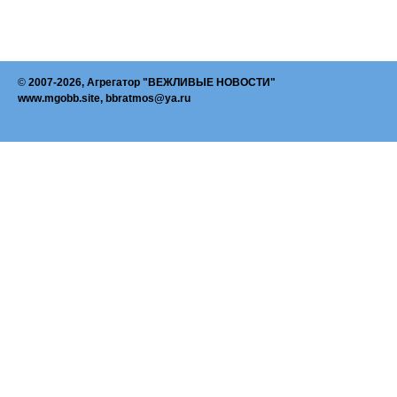
©
2007-2026, Агрегатор "ВЕЖЛИВЫЕ НОВОСТИ"
www.mgobb.site, bbratmos@ya.ru