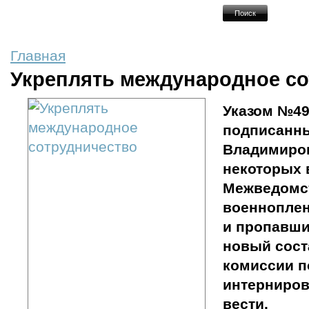
Главная
Укреплять международное со
Указом №490
подписанн
Владимиро
некоторых 
Межведомс
военнопле
и пропавши
новый сос
комиссии п
интерниро
вести.