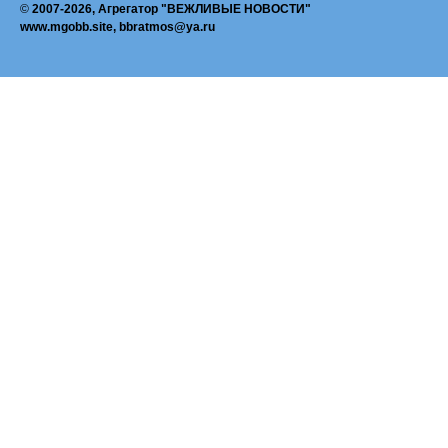
©
2007-2026, Агрегатор "ВЕЖЛИВЫЕ НОВОСТИ"
www.mgobb.site, bbratmos@ya.ru