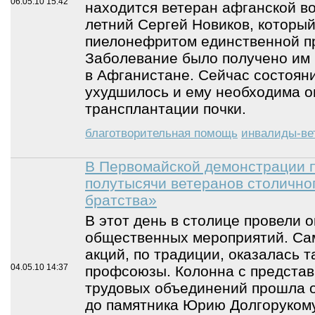
06.05.10
15:42
находится ветеран афганской во
летний Сергей Новиков, которы
пиелонефритом единственной пр
Заболевание было получено им 
в Афганистане. Сейчас состоян
ухудшилось и ему необходима о
трансплантации почки.
благотворительная помощь
инвалиды-ве
В Первомайской демонстрации п
полутысячи ветеранов столично
братства»
В этот день в столице провели 
общественных мероприятий. Са
акций, по традиции, оказалась т
04.05.10
14:37
профсоюзы. Колонна с представ
трудовых объединений прошла 
до памятника Юрию Долгорукому