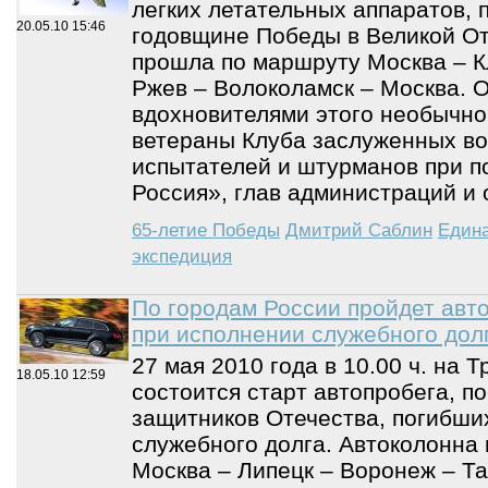
легких летательных аппаратов, 
20.05.10
15:46
годовщине Победы в Великой От
прошла по маршруту Москва – Кл
Ржев – Волоколамск – Москва. 
вдохновителями этого необычно
ветераны Клуба заслуженных во
испытателей и штурманов при п
Россия», глав администраций и
65-летие Победы
Дмитрий Саблин
Едина
экспедиция
По городам России пройдет авт
при исполнении служебного дол
27 мая 2010 года в 10.00 ч. на 
18.05.10
12:59
состоится старт автопробега, п
защитников Отечества, погибши
служебного долга. Автоколонна 
Москва – Липецк – Воронеж – Та