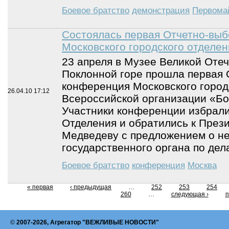
Боевое братство
демонстрация
Первома
Состоялась первая Отчетно-вы
Московского городского отделен
23 апреля в Музее Великой Оте
Поклонной горе прошла первая 
конференция Московского город
26.04.10
17:12
Всероссийской организации «Бо
Участники конференции избрал
Отделения и обратились к През
Медведеву с предложением о н
государственного органа по дел
Боевое братство
конференция
Москва
« первая
‹ предыдущая
…
252
253
254
260
…
следующая ›
п
©
2007-2026, Агрегатор "ВЕЖЛИВЫЕ НОВОСТИ"