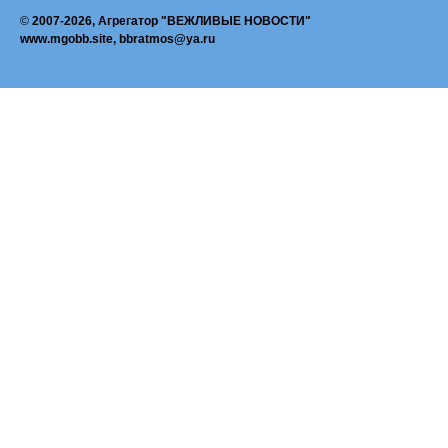
©
2007-2026, Агрегатор "ВЕЖЛИВЫЕ НОВОСТИ"
www.mgobb.site, bbratmos@ya.ru