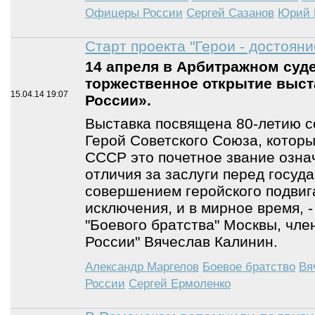
Офицеры России
Сергей Сазанов
Юрий 
Старт проекта "Герои - достояни
14 апреля в Арбитражном суд
торжественное открытие выст
15.04.14
19:07
России».
Выставка посвящена 80-летию с
Герой Советского Союза, которы
СССР это почетное звание озна
отличия за заслуги перед госуд
совершением геройского подвига,
исключения, и в мирное время, 
"Боевого братства" Москвы, чл
России" Вячеслав Калинин.
Александр Маргелов
Боевое братство
Вя
России
Сергей Ермоленко