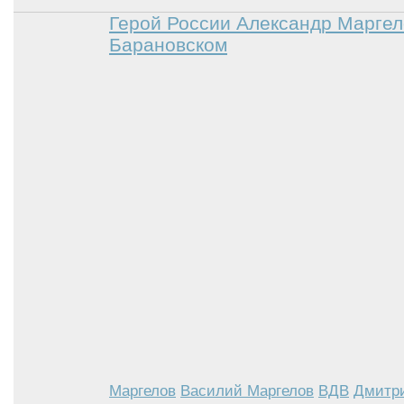
Герой России Александр Маргел
Барановском
Маргелов
Василий Маргелов
ВДВ
Дмитри