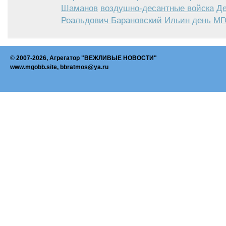
Шаманов
воздушно-десантные войска
Д
Роальдович Барановский
Ильин день
МГ
©
2007-2026, Агрегатор "ВЕЖЛИВЫЕ НОВОСТИ"
www.mgobb.site, bbratmos@ya.ru