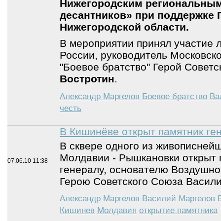
Нижегородским региональным
десантников» при поддержке 
Нижегородской области.
В мероприятии принял участие 
России, руководитель Московск
"Боевое братство" Герой Совет
Востротин
.
Александр Маргелов
Боевое братство
Ва
честь
В Кишинёве открыт памятник ге
В сквере одного из живописней
Молдавии - Рышкановки открыт 
07.06.10
11:38
генералу, основателю Воздушно
Герою Советского Союза Васили
Александр Маргелов
Василий Маргелов
Кишинев
Молдавия
открытие памятника