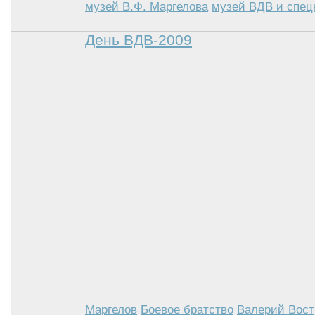
музей В.Ф. Маргелова
музей ВДВ и спец
День ВДВ-2009
Маргелов
Боевое братство
Валерий Вост