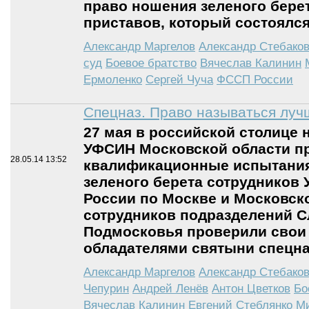
право ношения зеленого бере
приставов, который состоялся 
Александр Маргелов
Александр Стебако
суд
Боевое братство
Вячеслав Калинин
Ермоленко
Сергей Чуча
ФССП России
Спецназ. Право называться лу
27 мая в российской столице 
УФСИН Московской области п
28.05.14
13:52
квалификационные испытания
зеленого берета сотрудников
России по Москве и Московско
сотрудников подразделений 
Подмосковья проверили свои 
обладателями святыни спецна
Александр Маргелов
Александр Стебако
Чепурин
Андрей Ленёв
Антон Цветков
Бо
Вячеслав Калинин
Евгений Стеблянко
М