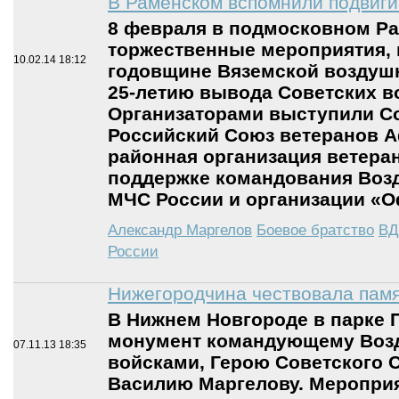
В Раменском вспомнили подвиги
8 февраля в подмосковном Р
торжественные мероприятия,
10.02.14
18:12
годовщине Вяземской воздушн
25-летию вывода Советских в
Организаторами выступили Со
Российский Союз ветеранов А
районная организация ветера
поддержке командования Воз
МЧС России и организации «
Александр Маргелов
Боевое братство
ВД
России
Нижегородчина чествовала памя
В Нижнем Новгороде в парке
монумент командующему Воз
07.11.13
18:35
войсками, Герою Советского 
Василию Маргелову. Мероприя