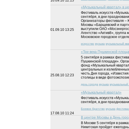
10.09.10
12:15
«Музыкальный квартал» в ц
Фестиваль искусств «Музыка
сентября, в дни празднован
Организаторы фестиваля – К
Москвы «Барщевский и партн
выступили ОАО «Мосэнергос
01.09.10
13:25
Агентство «Актив8», группа
Московское городское отдел
искусство
музыка
музыкальный кв
«Три века Пушкинской площ
5 сентября в рамках фестив
Пушкинской площади». Орган
фонд «Музыкальный квартал»
центральных и излюбленных 
честь Дня города, «Извести
25.08.10
12:23
столицы в виде фотоэкспози
день города
музыка
музыкальный 
«Музыкальный квартал»
Фестиваль искусств «Музыка
сентября, в дни празднован
Боевое братство
музыка
фестива
17.08.10
11:24
В центре Москвы в День гор
В Москве 5 сентября в рамк
Никитская пройдет ежегодны