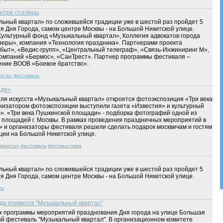
ентре столицы
льный квартал» по сложившейся традиции уже в шестой раз пройдет 5
ия Дня Города, самом центре Москвы - на Большой Никитской улице.
ультурный фонд «Музыкальный квартал», Коллегия адвокатов города
еры», компания «Технология праздника». Партнерами проекта
быт», «Ведис-групп», «Центральный телеграф», «Связь-Инжиниринг М»,
 компаний «Бермос», «СанТрест». Партнер программы фестиваля –
ение ВООВ «Боевое братство».
артал
фестиваль
ади»
аля искусств «Музыкальный квартал» откроется фотоэкспозиция «Три века
изатором фотоэкспозиции выступили газета «Известия» и культурный
. «Три века Пушкинской площади» - подборка фотографий одной из
площадей г. Москвы. В рамках проведения праздничных мероприятий в
я» и организаторы фестиваля решили сделать подарок москвичам и гостям
ции на Большой Никитской улице.
квартал
фестиваль
фотовыставка
льный квартал» по сложившейся традиции уже в шестой раз пройдет 5
ия Дня Города, самом центре Москвы - на Большой Никитской улице.
ль
ода появится "Музыкальный квартал"
ах программы мероприятий празднования Дня города на улице Большая
й фестиваль "Музыкальный квартал". В организационном комитете