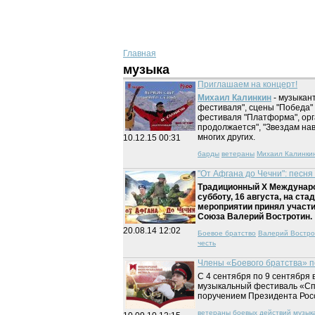
Главная
музыка
Приглашаем на концерт!
Михаил Калинкин
- музыкан
фестиваля", сцены "Победа"
фестиваля "Платформа", орг
продолжается", "Звездам нав
многих других.
10.12.15
00:31
барды
ветераны
Михаил Калинки
"От Афгана до Чечни": песня
Традиционный X Междунаро
субботу, 16 августа, на ст
мероприятии принял участи
Союза Валерий Востротин.
20.08.14
12:02
Боевое братство
Валерий Востро
честь
Члены «Боевого братства» 
С 4 сентября по 9 сентября
музыкальный фестиваль «Спа
поручением Президента Рос
ветераны боевых действий
музык