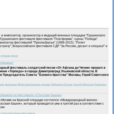
т и композитор, организатор и ведущий военных площадок "Грушинского
 Грушинского фестиваля /фестиваля "Платформа", сцены "Победа"
анизатор фестивалей “Приэльбрусье” (1999-2015), "Полет
стречу", Всероссийского фестиваля СДР "За Россию, десант и спецназ!" и
н
музыка
песня
 сближает
дный фестиваль солдатской песни «От Афгана до Чечни» прошел в
адионе «Торпедо» в городе Димитровград Ульяновской области. В
е Председатель Совета "Боевого братства" Москвы, Герой Советского
тин
ветераны
Вячеслав Калинин
музыка
Офицеры России
Сергей Морозов
Ульяновск
побывали на фестивале «Спасская башня»
 в Москве на Красной площади состоялся «Международный военно-
сская башня», который проводится уже в третий раз в соответствии с
сии.
а
Спасская башня
фестиваль