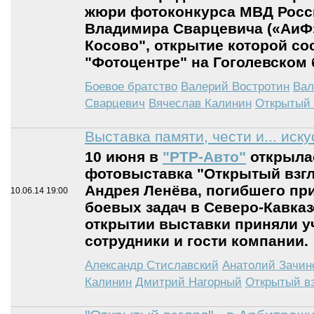
жюри фотоконкурса МВД Росс
Владимира Сварцевича («АиФ»
Косово", открытие которой со
"Фотоцентре" на Гоголевском 
Боевое братство
Валерий Востротин
Вал
Сварцевич
Вячеслав Калинин
Открытый 
Выставка памяти, чести и... иску
10 июня в
"РТР-Авто"
открыла
фотовыставка "Открытый взгл
Андрея Ленёва, погибшего пр
10.06.14
19:00
боевых задач в Северо-Кавказ
открытии выставки приняли у
сотрудники и гости компании.
Александр Стиславский
Анатолий Зачин
Калинин
Дмитрий Нагорный
Открытый в