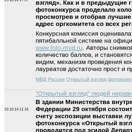
25.10.14
17:37
взгляд». Как и в предыдущие 
фотоконкурса проделало коло
просмотрев и отобрав лучшие
адрес оргкомитета со всех ре
Конкурсная комиссия оценивала
пятибалльной системе на офици
www.foto-mvd.ru
. Авторы снимк
количество баллов, и становятс
видим, механизм проведения ко
лауреатов достаточно прост и п
МВД России
Открытый взгляд
фотоконку
"Открытый взгляд" людей нера
В здании Министерства внутр
Федерации 29 октября состои
20.10.14
11:16
счету экспозиции выставки л
фотоконкурса «Открытый взгл
проводится под эгидой Депар