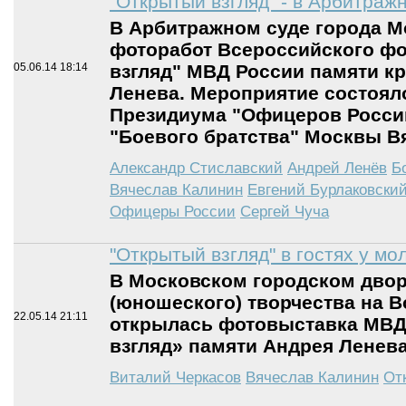
"Открытый взгляд" - в Арбитраж
В Арбитражном суде города 
фоторабот Всероссийского ф
взгляд" МВД России памяти к
05.06.14
18:14
Ленева. Мероприятие состоял
Президиума "Офицеров России
"Боевого братства" Москвы В
Александр Стиславский
Андрей Ленёв
Б
Вячеслав Калинин
Евгений Бурлаковски
Офицеры России
Сергей Чуча
"Открытый взгляд" в гостях у м
В Московском городском двор
(юношеского) творчества на 
22.05.14
21:11
открылась фотовыставка МВД
взгляд» памяти Андрея Ленева
Виталий Черкасов
Вячеслав Калинин
От