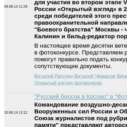
для участия во втором этапе 
08.08.14
11:29
России «Открытый взгляд» в 2
среди победителей этого пре
правоохранительной направле
"Боевого братства" Москвы - 
Калинин и бильд-редактор пор
В настоящее время десятки вет
в фотоконкурсе. Представляем 
помогут правильно подать конк
сопутствующие документы.
Виталий Рагулин
Виталий Черкасов
Вяч
Открытый взгляд
фотокункурс
"Русский бросок в Косово" в "Фо
Командование воздушно-деса
Вооруженных сил России и О
20.06.14
13:12
Союза журналистов под рубри
памяти" представляют авторс