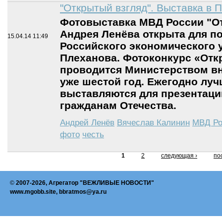
"Открытый взгляд". Выставка в 
Фотовыставка МВД России "О
Андрея Ленёва открыта для п
15.04.14
11:49
Российского экономического у
Плеханова. Фотоконкурс «Отк
проводится Министерством вн
уже шестой год. Ежегодно лу
выставляются для презентаци
гражданам Отечества.
Андрей Ленёв
Вячеслав Калинин
МВД Ро
фото
честь
1
2
следующая ›
по
©
2007-2026, Агрегатор "ВЕЖЛИВЫЕ НОВОСТИ"
www.mgobb.site, bbratmos@ya.ru