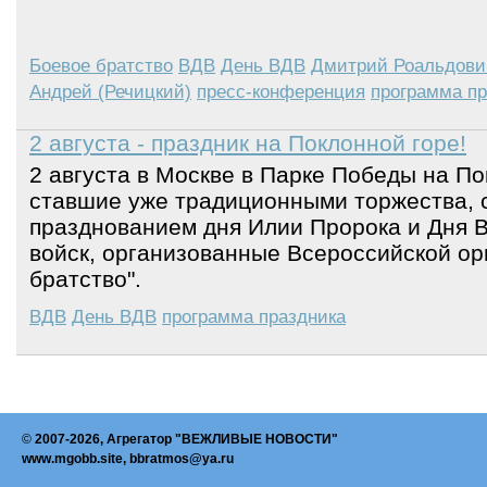
Боевое братство
ВДВ
День ВДВ
Дмитрий Роальдови
Андрей (Речицкий)
пресс-конференция
программа пр
2 августа - праздник на Поклонной горе!
2 августа в Москве в Парке Победы на По
ставшие уже традиционными торжества, 
празднованием дня Илии Пророка и Дня 
войск, организованные Всероссийской ор
братство".
ВДВ
День ВДВ
программа праздника
©
2007-2026, Агрегатор "ВЕЖЛИВЫЕ НОВОСТИ"
www.mgobb.site, bbratmos@ya.ru