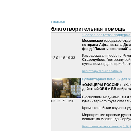
Главная
благотворительная помощь
"Боевое братство" поддержа
Московское городское отд
ветерана Афганистана Дмит
фонд "Память поколений", 
Как рассказал mgobb.ru Рук
12.01.18
19:33
Стародубцев
, "ветерану во
нужна помощь для приобрете
благотворительная помощь
Гуманитарная помощь для 
«ОФИЦЕРЫ РОССИИ» в Калин
действий ОВД и ВВ собрал
В основном, медикаменты и
гуманитарного груза оказал 
03.12.15
13:31
Кроме того, были вручены у
Мероприятие провели руково
исполкома Александр Сербу
благотворительная помощь
ЛНР