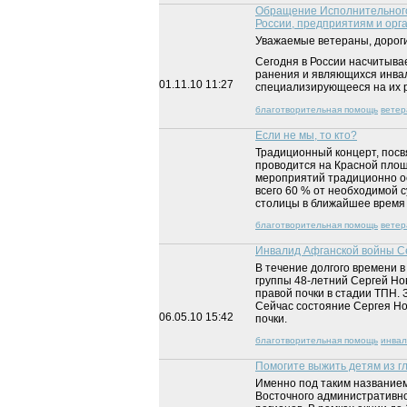
Обращение Исполнительного
России, предприятиям и орг
Уважаемые ветераны, дороги
Сегодня в России насчитыва
ранения и являющихся инвал
01.11.10
11:27
специализирующееся на их 
благотворительная помощь
ветер
Если не мы, то кто?
Традиционный концерт, посв
проводится на Красной площ
мероприятий традиционно ос
всего 60 % от необходимой с
столицы в ближайшее время н
благотворительная помощь
вете
Инвалид Афганской войны Се
В течение долгого времени 
группы 48-летний Сергей Но
правой почки в стадии ТПН.
Сейчас состояние Сергея Но
06.05.10
15:42
почки.
благотворительная помощь
инвал
Помогите выжить детям из гл
Именно под таким названием
Восточного административно