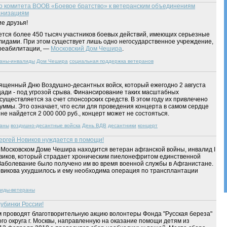
 комитета ВООВ «Боевое братство» к ветеранским объединениям
анизациям
е друзья!
ется более 450 тысяч участников боевых действий, имеющих серьезные
идами. При этом существует лишь одно негосударственное учреждение,
реабилитации, —
Московский Дом Чешира
.
аны-инвалиды
Дом Чешира
социальная поддержка ветеранов
ященный Дню Воздушно-десантных войск, который ежегодно 2 августа
ади - под угрозой срыва. Финансирование таких масштабных
уществляется за счет спонсорских средств. В этом году их привлечено
уммы. Это означает, что если для проведения концерта в самом сердце
е найдется 2 000 000 руб., концерт может не состояться.
раны
воздушно-десантные войска
День ВДВ
десантники
концерт
ргей Новиков нуждается в помощи!
в Московском Доме Чешира находится ветеран афганской войны, инвалид I
виков, который страдает хроническим пиелонефритом единственной
 Заболевание было получено им во время военной службы в Афганистане.
викова ухудшилось и ему необходима операция по трансплантации
иды-ветераны
убинки России!
 проводят благотворительную акцию волонтеры Фонда "Русская береза"
го округа г. Москвы, направленную на оказание помощи детям из