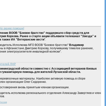
ло акцию помощи!
еление ВООВ "Боевое братство" поддержало сбор средств для
рия Корхова. Ранее о старте акции объявили телеканал "Звезда" и
а также ИА "Ветеранские вести
".
оводитель Исполкома МГО ВООВ "Боевое братство"
Владимир
йны в Афганистане Дмитрию Корхову, получившему тяжелое ранение,
ния электроусилителя инвалидной коляски".
жителей ЛНР
инградской области совместно с Ассоциацией ветеранов боевых
и гуманитарную помощь для жителей Луганской области.
 перевязочные материалы. Наиболее активную помощь в сборе
член организации Олег Сидоренко.
достоверения вновь принятым членам организации.
дитель исполкома регионального отделения Александр Завертяев и член
лов.
Россия