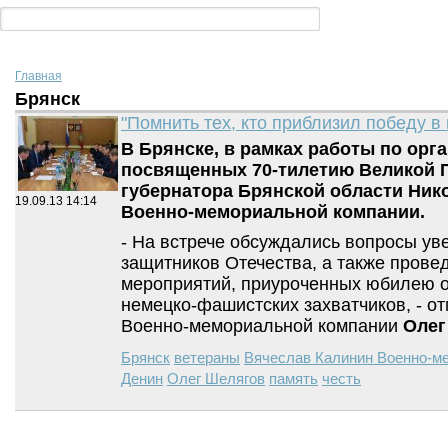
Главная
Брянск
"Помнить тех, кто приблизил победу в
В Брянске, в рамках работы по орг
посвященных 70-тилетию Великой П
губернатора Брянской области Ник
19.09.13
14:14
Военно-мемориальной компании.
- На встрече обсуждались вопросы ув
защитников Отечества, а также пров
мероприятий, приуроченных юбилею 
немецко-фашистских захватчиков, - о
Военно-мемориальной компании
Олег
Брянск
ветераны
Вячеслав Калинин Военно-м
Денин
Олег Шелягов
память
честь