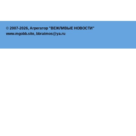
©
2007-2026, Агрегатор "ВЕЖЛИВЫЕ НОВОСТИ"
www.mgobb.site, bbratmos@ya.ru