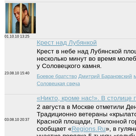
01.10.10
13:25
Крест над Лубянкой
Крест в небе над Лубянской пл
несколько минут во время моле
у Соловецкого камня.
23.08.10
15:40
Боевое братство
Дмитрий Барановский
Соловецкая свеча
«Никто, кроме нас!». В столице
2 августа в Москве отметили Де
Традиционно ветераны «крылато
03.08.10
20:37
Красной площади, Поклонной гор
сообщает «
Regions.Ru
», в гуля
участие порядка 5 тысяч «голуб