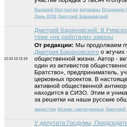
Валерий Востротин
ветераны
Владимир
День ВДВ
Дмитрий Барановский
Дмитрий Барановский: В Римско
тоже «не работали» законы
От редакции:
Мы продолжаем п
Дмитрия Барановского
о жгучих
общественной жизни. Автор - ве
22.03.10
15:19
один из активистов общественн
Братство», предприниматель, у
церковных проектов. В настояще
активной общественной антико
находится в СИЗО. Этим и уникал
за решетки на наши русские об
амнистия
бизнес-заключенные
Дмитрий 
У депутата Госдумы, Председат