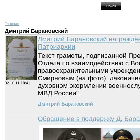
Главная
Дмитрий Барановский
Дмитрий Барановский награждё
Патриархии
Текст грамоты, подписанной Пр
Отдела по взаимодействию с В
правоохранительными учрежде
Смирновым (на фото), лаконичен
02.10.11
18:41
духовном окормлении военносл
МВД России".
Дмитрий Барановский
Обращение в поддержку Д. Бара