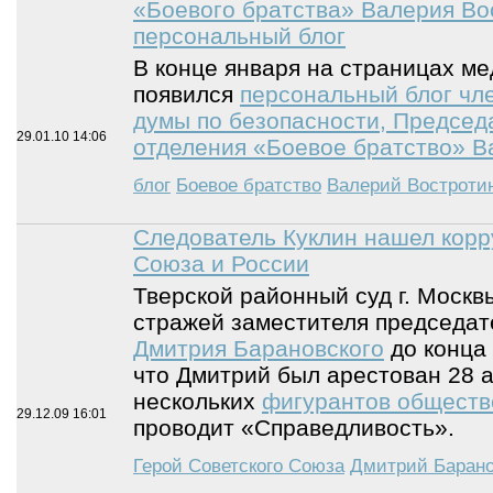
«Боевого братства» Валерия Во
персональный блог
В конце января на страницах м
появился
персональный блог чл
думы по безопасности, Председ
29.01.10
14:06
отделения «Боевое братство» В
блог
Боевое братство
Валерий Востроти
Следователь Куклин нашел корр
Союза и России
Тверской районный суд г. Москв
стражей заместителя председа
Дмитрия Барановского
до конца
что Дмитрий был арестован 28 а
нескольких
фигурантов обществ
29.12.09
16:01
проводит «Справедливость».
Герой Советского Союза
Дмитрий Баран