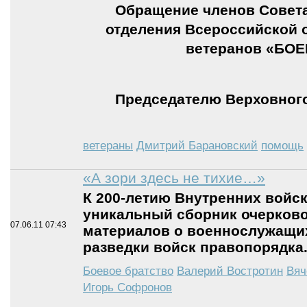
Обращение членов Совета
отделения Всероссийской 
ветеранов «БО
Председателю Верховног
ветераны
Дмитрий Барановский
помощь
«А зори здесь не тихие…»
К 200-летию Внутренних войс
уникальный сборник очерков
07.06.11
07:43
материалов о военнослужащих
разведки войск правопорядка
Боевое братство
Валерий Востротин
Вяч
Игорь Софронов