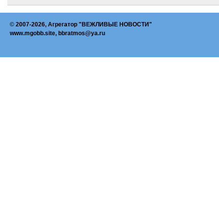
©
2007-2026, Агрегатор "ВЕЖЛИВЫЕ НОВОСТИ"
www.mgobb.site, bbratmos@ya.ru